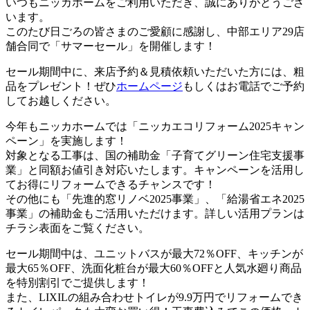
いつもニッカホームをご利用いただき、誠にありがとうござ
います。
このたび日ごろの皆さまのご愛顧に感謝し、中部エリア29店
舗合同で「サマーセール」を開催します！
セール期間中に、来店予約＆見積依頼いただいた方には、粗
品をプレゼント！ぜひ
ホームページ
もしくはお電話でご予約
してお越しください。
今年もニッカホームでは「ニッカエコリフォーム2025キャン
ペーン」を実施します！
対象となる工事は、国の補助金「子育てグリーン住宅支援事
業」と同額お値引き対応いたします。キャンペーンを活用し
てお得にリフォームできるチャンスです！
その他にも「先進的窓リノベ2025事業」、「給湯省エネ2025
事業」の補助金もご活用いただけます。詳しい活用プランは
チラシ表面をご覧ください。
セール期間中は、ユニットバスが最大72％OFF、キッチンが
最大65％OFF、洗面化粧台が最大60％OFFと人気水廻り商品
を特別割引でご提供します！
また、LIXILの組み合わせトイレが9.9万円でリフォームでき