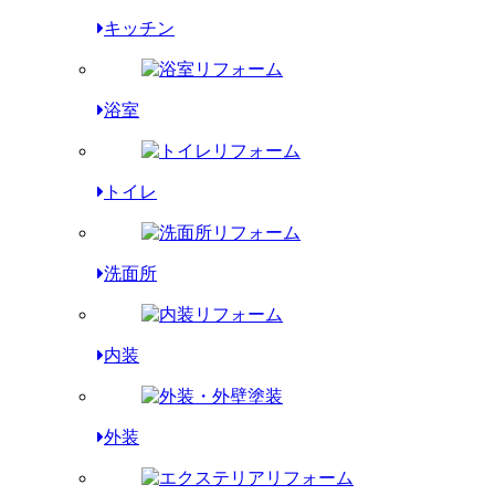
キッチン
浴室
トイレ
洗面所
内装
外装