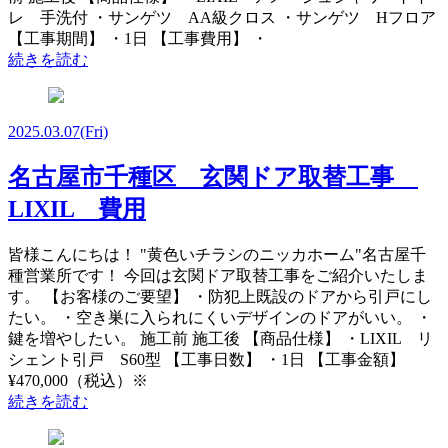
レ 手洗付 ・サンゲツ AA級クロス ・サンゲツ Hフロア
【工事期間】 ・1日 【工事費用】 ・
続きを読む
2025.03.07
(Fri)
名古屋市千種区 玄関ドア取替工事
LIXIL 費用
皆様こんにちは！ "黄色いチラシのニッカホーム"名古屋千
種営業所です！ 今回は玄関ドア取替工事をご紹介いたしま
す。 【お客様のご要望】 ・防犯上既設のドアから引戸にし
たい。 ・空き巣に入られにくいデザインのドアがいい。 ・
鍵を増やしたい。 施工前 施工後 【商品仕様】 ・LIXIL リ
シェント引戸 S60型 【工事日数】 ・1日 【工事金額】
¥470,000（税込）※
続きを読む