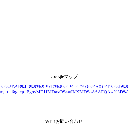
Googleマップ
3%83%E3%82%AB%E3%83%9B%E3%83%BC%E3%83%A0+%E5%8D%83%E
ntry=ttu&g_ep=EgoyMDI1MDgxOS4wIKXMDSoASAFQAw%3D%
WEBお問い合わせ