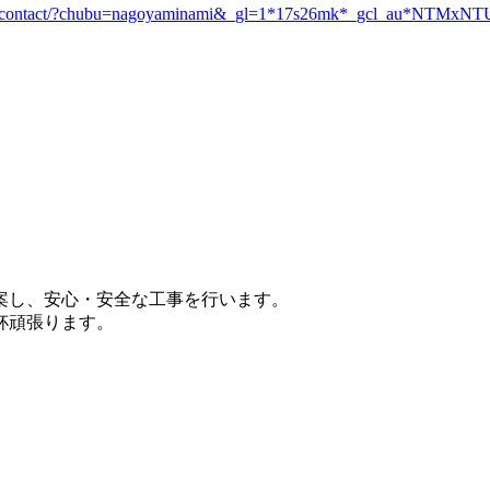
.jp/contact/?chubu=nagoyaminami&_gl=1*17s26mk*_gcl_au*NT
案し、安心・安全な工事を行います。
杯頑張ります。