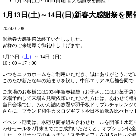
1月13日(土)～14日(日)新春大感謝祭を開催！
1月13日(土)～14日(日)新春大感謝祭を開
2024.01.08
※新春大感謝祭は終了いたしました。
皆様のご来場厚く御礼申し上げます。
1月13日
（土）
～ 14日
（日）
10：00～17：00
いつもニッカホームをご利用いただき、誠にありがとうござ
このたび新たな年の始まりを祝し、中部エリア28店舗合同で
ご来場のお客様には2024年新春福袋（お子さまにはお菓子袋
来場予約して来場＆見積依頼いただいた方には、あわせて粗
当日会場では、みかん詰め放題や羽子板ドリブルチャレンジ
さらに、ブランド和牛カタログギフトや日本酒飲み比べセッ
イベント期間は、水廻り商品組み合わせセールを開催！水廻り3
わせセールを2月末までにご成約いただくと、オプション代金
また、クリナップのキッチン「ステディア」を84.5万円～