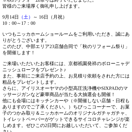
皆様のご来場厚く御礼申し上げます。
9月14日
（土）
～ 16日
（月祝）
10：00～17：00
いつもニッカホームショールームをご利用いただき、誠にあ
りがとうございます。
このたび、中部エリア23店舗合同で「秋のリフォーム祭り」
を開催します！
ご来場いただいたお客様には、京都祇園発祥のボローニャデ
ニッシュローフをプレゼント♪
また、事前にご来店予約の上、お見積り依頼をされた方には
粗品をプレゼントします。
さらに、アイリスオーヤマの小型高圧洗浄機やSIXPADのマ
ッサージガンなど豪華商品が当たる大抽選会も開催！
他にも会場にはキッチンカーや（※開催しない店舗・日程も
ありますのでご了承ください。）ちびっこコーナーで、お菓
子のつかみ取り＆ニッカホームのオリジナルガチャガチャ、
トイレットペーパーがゲットできるサイコロチャレンジが楽
しめます。ぜひこの2日間にお越しいただいて、ご参加くだ
さい。