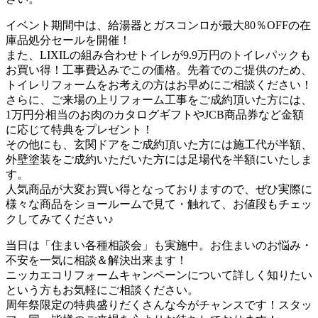
イベント期間中は、給湯器とガスコンロが最大80％OFFの在
庫品処分セールを開催！
また、LIXILの組み合わせトイレが9.9万円のトイレパックも
お買い得！工事費込みでこの価格。先着でのご提供のため、
トイレリフォームをお考えの方はお早めにご相談ください！
さらに、ご来場の上リフォーム工事をご成約頂いた方には、
1万円分相当のお肉のカタログギフトやJCB商品券など金額
に応じて特典をプレゼント！
その他にも、玄関ドアをご成約頂いた方には施工代が半額、
外壁塗装をご成約いただいた方には足場代を半額にいたしま
す。
人気商品が大変お買い得となっておりますので、ぜひ実際に
様々な商品をショールームで見て・触れて、お値段もチェッ
クしてみてください♪
当日は「住まい各種相談会」も実施中。お住まいのお悩み・
不安を一気に相談＆解決出来ます！
ニッカエコリフォームキャンペーンについて詳しく知りたい
という方もお気軽にご相談ください。
周年祭限定の特典盛りだくさんな今がチャンスです！スタッ