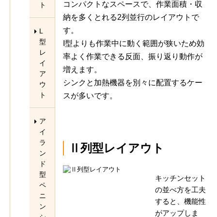
コンパクトなスペースで、作業面積・収
ト
納を多くとれる2列並行のレイアウトで
す。
L
型
I型よりも作業中に動く範囲が狭いため効
レ
率よく作業できる反面、振り返り動作が
イ
増えます。
ア
シンクと加熱機器を別々に配置するケー
ウ
ト
スが多いです。
ア
イ
ラ
Ⅱ列型レイアウト
ン
ド
型
キッチンセット
ペ
の並べ方を工夫
ニ
すると、機能性
ン
がアップしま