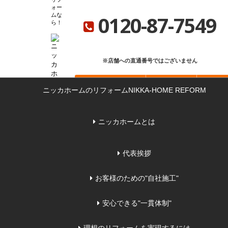
ニッカホーム総合サイト
ニッカホーム会社概要
ショールーム一覧
ォー
0120-87-7549
ムな
ら
※店舗への直通番号ではございません
お問い合わせ
無料見積もり
来店
ニッカホームのリフォーム
NIKKA-HOME REFORM
ニッカホームとは
代表挨拶
お客様のための"自社施工"
安心できる"一貫体制"