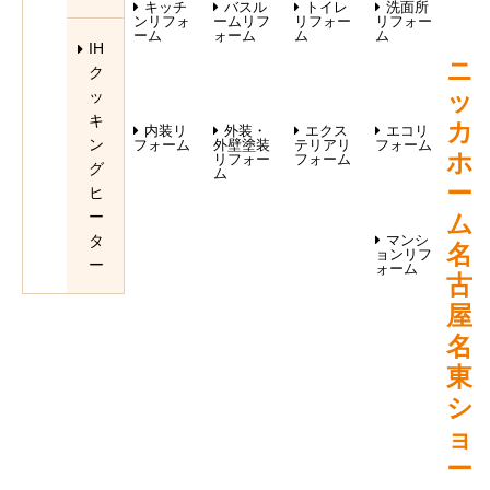
キッチ
バスル
トイレ
洗面所
ンリフォ
ームリフ
リフォー
リフォー
ーム
ォーム
ム
ム
IH
ニ
ク
ッ
ッ
キ
カ
内装リ
外装・
エクス
エコリ
ン
フォーム
外壁塗装
テリアリ
フォーム
ホ
リフォー
フォーム
グ
ム
ー
ヒ
ー
ム
タ
マンシ
名
ョンリフ
ー
ォーム
古
屋
名
東
シ
ョ
ー