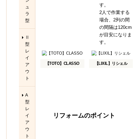
シ
す。
ュ
2人で作業する
ラ
場合、2列の間
型
の間隔は120cm
が目安になりま
Ⅱ
す。
型
レ
イ
【TOTO】CLASSO
【LIXIL】リシェル
ア
ウ
ト
A
型
レ
リフォームのポイント
イ
ア
ウ
ト